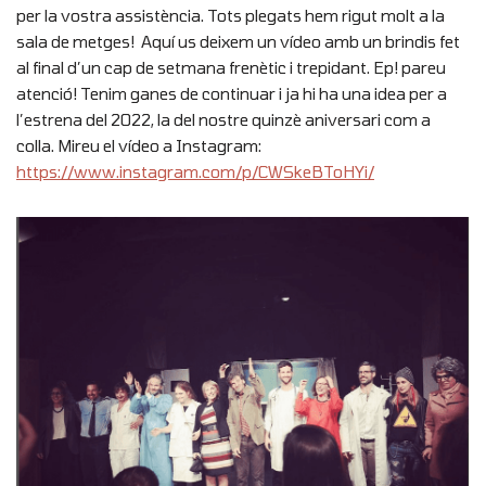
per la vostra assistència. Tots plegats hem rigut molt a la
sala de metges! Aquí us deixem un vídeo amb un brindis fet
al final d’un cap de setmana frenètic i trepidant. Ep! pareu
atenció! Tenim ganes de continuar i ja hi ha una idea per a
l’estrena del 2022, la del nostre quinzè aniversari com a
colla. Mireu el vídeo a Instagram:
https://www.instagram.com/p/CWSkeBToHYi/